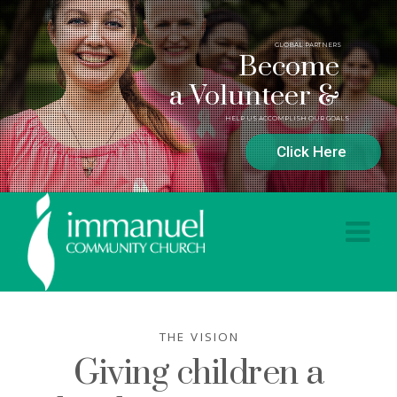
GLOBAL PARTNERS
Become
a Volunteer &
HELP US ACCOMPLISH OUR GOALS
Click Here
Immanuel
Na
Community
Church
THE VISION
Giving children a