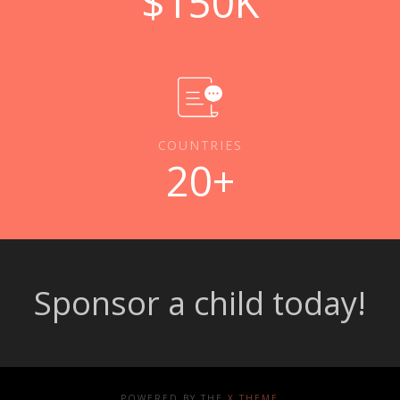
$
150
K
COUNTRIES
20
+
Sponsor a child today!
POWERED BY THE
X THEME