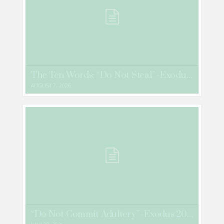
The Ten Words: “Do Not Steal” -Exodus 20:15
AUGUST 7, 2026
“Do Not Commit Adultery” -Exodus 20:14