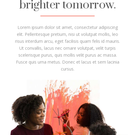
brighter tomorrow.
Lorem ipsum dolor sit amet, consectetur adipiscing
elit. Pellentesque pretium, nisi ut volutpat mollis, leo
risus interdum arcu, eget facilisis quam felis id mauris.
Ut convallis, lacus nec ornare volutpat, velit turpis
scelerisque purus, quis mollis velit purus ac massa.
Fusce quis urna metus. Donec et lacus et sem lacinia
cursus.